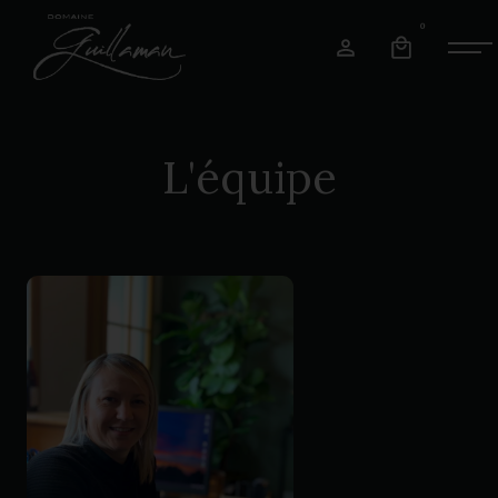
0
'
L
équipe