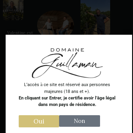
Valentine est
la
responsable
Cyril – l’Homme
du
Dominique, 6ème
!
Vigne
Avec sa
conditionnem
génération de
présence
ent.
vignerons, est le
quotidienne, fiable
Volontaire, sa
chef d’orchestre
et discrète dans le
rigueur et sa
du domaine.
vignoble, rien ne lui
à
L’accès
ce site est réservé aux personnes
précision
Stéphanie, en
échappe entre deux
(
)
sont ses
bon copilote,
majeures
18 ans et +
.
rangs de vignes —
meilleurs
écrit la feuille de
En cliquant sur Entrer, je certifie avoir l’âge légal
avec le sourire en
atouts.
route du
dans mon pays de résidence.
!
prime
!
domaine
Oui
Non