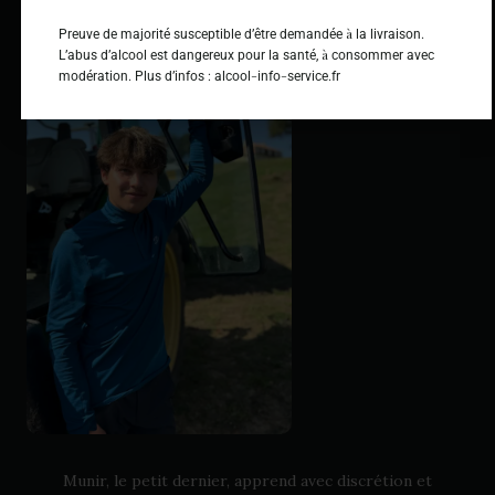
à
Preuve de majorité susceptible d’être demandée
la livraison.
à
L’abus d’alcool est dangereux pour la santé,
consommer avec
-
-
modération. Plus d’infos : alcool
info
service.fr
Munir, le petit dernier, apprend avec discrétion et