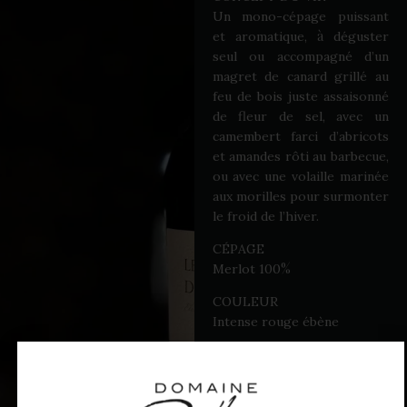
-
Un mono
cépage puissant
à
et aromatique,
déguster
seul ou accompagné d’un
magret de canard grillé au
feu de bois juste assaisonné
de fleur de sel, avec un
camembert farci d’abricots
et amandes rôti au barbecue,
ou avec une volaille marinée
aux morilles pour surmonter
le froid de l’hiver.
CÉPAGE
%
Merlot 100
COULEUR
Intense rouge ébène
ARÔME
Nez intense, puissant et
complexe aux notes de