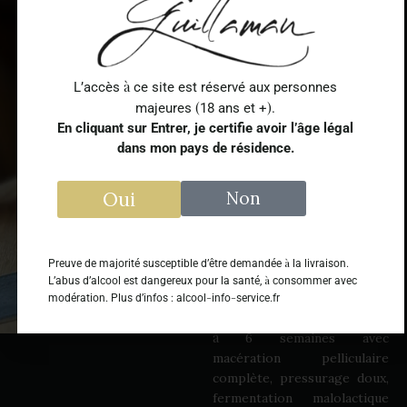
vanille, de fruits rouges
confits et de cerise grillée.
PALAIS
Bouche dense, équilibrée,
à
L’accès
ce site est réservé aux personnes
ronde et persistante avec de
(
)
majeures
18 ans et +
.
subtiles notes de fruits murs
En cliquant sur Entrer, je certifie avoir l’âge légal
vanillés.
dans mon pays de résidence.
AGRICULTURE
Certifiée Haute Valeur
Oui
Non
Environnementale Niveau 3
TYPE DE SOL
à
-
Argilo
calcaire
Preuve de majorité susceptible d’être demandée
la livraison.
à
L’abus d’alcool est dangereux pour la santé,
consommer avec
/
VINIFICATION
ÉLEVAGE
-
-
modération. Plus d’infos : alcool
info
service.fr
4
Fermentation naturelle de
à
6 semaines avec
macération pelliculaire
complète, pressurage doux,
fermentation malolactique