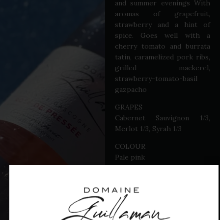
and summer evenings With
aromas of grapefruit,
strawberry and a hint of
spice. Goes well with a
cherry tomato and burrata
tatin, caramelized pork ribs,
grilled mackerel,
-
-
strawberry
tomato
basil
gazpacho
GRAPES
/
Cabernet Sauvignon 1
3,
/
/
Merlot 1
3, Syrah 1
3
COLOUR
Pale pink
AROMAS
Intense and fresh nose, with
a dominant expression of
grapefruit, strawberry and a
hint of spices.