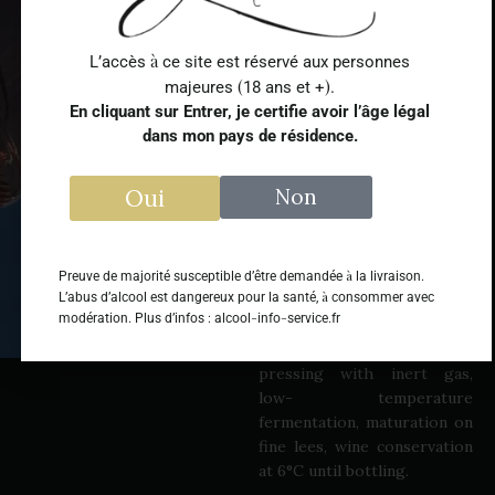
TASTE
Fresh attack with a fruity
à
L’accès
ce site est réservé aux personnes
bouquet and roundness in
(
)
majeures
18 ans et +
.
the finish.
En cliquant sur Entrer, je certifie avoir l’âge légal
dans mon pays de résidence.
AGRICULTURE
High Environmental Value
Oui
Non
level 3 certified
SOIL
-
Clay
limestone
à
Preuve de majorité susceptible d’être demandée
la livraison.
à
L’abus d’alcool est dangereux pour la santé,
consommer avec
VINIFICATION
-
-
modération. Plus d’infos : alcool
info
service.fr
Night harvest, full skin
contact maceration,
pressing with inert gas,
-
low
temperature
fermentation, maturation on
fine lees, wine conservation
at 6°C until bottling.